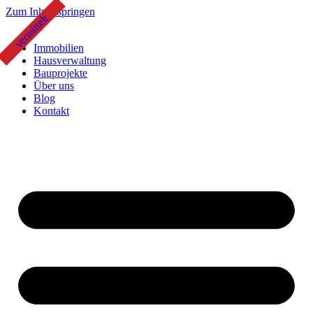
Zum Inhalt springen
vermittelt
vermittelt
vermittelt
Immobilien
Hausverwaltung
Bauprojekte
Über uns
Blog
Kontakt